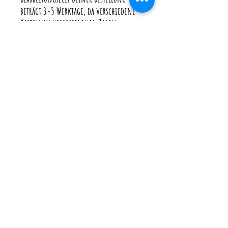
beträgt 3-5 Werktage, da verschiedene
Karten an verschiedenen Tagen
produziert werden. (Je nach Aufträgen)
Wenn du deine Karte schneller brauchst
gibt es im Warenkorb beim Versand die
Möglichkeit mit "Eilzuschlag" zu
bestellen, so wird deine Bestellung
extra angefertigt und geht nach 1-2
Werktagen auf die Reise.
♥ Bedenke bitte, dass ich sobald deine
Bestellung bei der Post ist auf die
Versanddauer keinen Einfluss habe.
♥ Ich versende immer mit
Sendungsverfolgung und versichert.
Die Versandkosten enthalten neben
dem Porto auch die Verpackungskosten