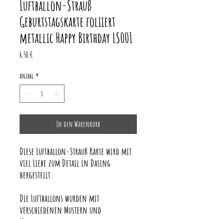
Luftballon-Strauß
Geburtstagskarte foliiert
metallic Happy Birthday LS001
Preis
6,50 €
Anzahl
*
In den Warenkorb
Diese Luftballon-Strauß Karte wird mit
viel Liebe zum Detail in Dasing
hergestellt.
Die Luftballons wurden mit
verschiedenen Mustern und