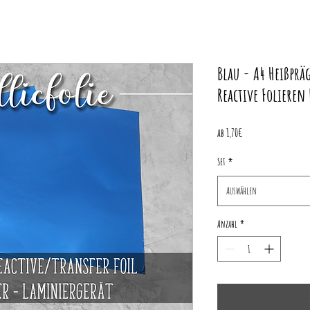
Blau - A4 Heißprä
Reactive Folieren
Sale-
ab
1,70€
Preis
Set
*
Auswählen
Anzahl
*