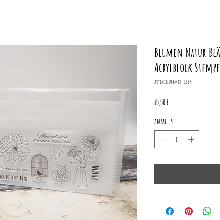
Blumen Natur Blä
Acrylblock Stempe
Artikelnummer: CSB5
Preis
10,00 €
Anzahl
*