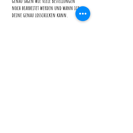
genau sagen wie viele Bestellungen
noch bearbeitet werden und wann ich
deine genau losschicken kann.
♥ Bedenke, dass ich sobald deine
Bestellung bei der Post ist auf die
Versanddauer keinen Einfluss habe.
♥ Ich versende immer mit
Sendungsverfolgung und versichert.
Die Versandkosten enthalten neben
dem Porto auch die Verpackungskosten
und die Gebühren für die
Verpackungslizenzen.