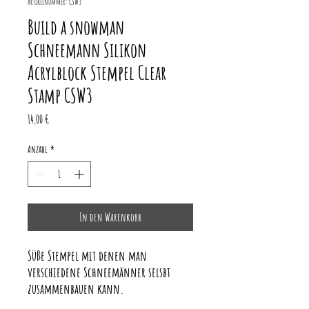
Artikelnummer: CSW3
Build a snowman
Schneemann Silikon
Acrylblock Stempel Clear
Stamp CSW3
Preis
14,00 €
Anzahl
*
In den Warenkorb
Süße Stempel mit denen man
verschiedene Schneemänner selsbt
zusammenbauen kann.