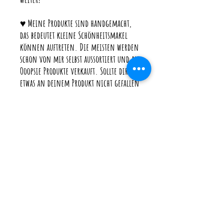
♥ Meine Produkte sind handgemacht,
das bedeutet kleine Schönheitsmakel
können auftreten. Die meisten werden
schon von mir selbst aussortiert und als
Ooopsie Produkte verkauft. Sollte dir
etwas an deinem Produkt nicht gefallen
schreibe mir bitte eine Nachricht damit
ich dir dabei helfen kann.
♥ Falls du deine Bestellung schneller
brauchst als die angegebene Lieferdauer,
schreibe mir bitte vor der Bestellung
eine Nachricht. Dann kann ich dir
genau sagen wie viele Bestellungen
noch bearbeitet werden und wann ich
deine genau losschicken kann.