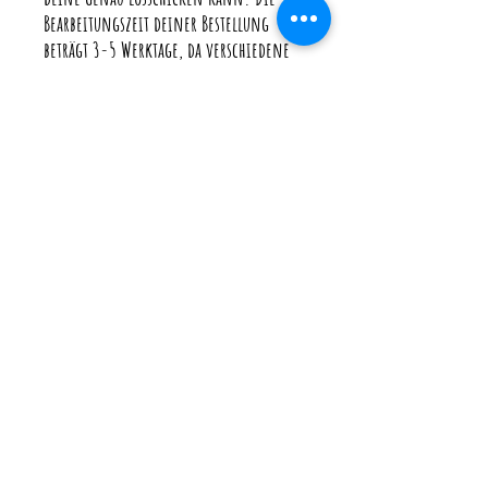
Bearbeitungszeit deiner Bestellung
beträgt 3-5 Werktage, da verschiedene
Karten an verschiedenen Tagen
produziert werden. (Je nach Aufträgen)
Wenn du deine Karte schneller brauchst
gibt es im Warenkorb beim Versand die
Möglichkeit mit "Eilzuschlag" zu
bestellen, so wird deine Bestellung
extra angefertigt und geht nach 1-2
Werktagen auf die Reise.
♥ Bedenke bitte, dass ich sobald deine
Bestellung bei der Post ist auf die
Versanddauer keinen Einfluss habe.
♥ Ich versende immer mit
Sendungsverfolgung und versichert.
Die Versandkosten enthalten neben