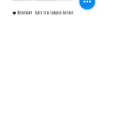
♥ Bedenke, dass ich sobald deine
Bestellung bei der Post ist auf die
Versanddauer keinen Einfluss habe.
♥ Ich versende immer mit
Sendungsverfolgung und versichert.
Die Versandkosten enthalten neben
dem Porto auch die Verpackungskosten
und die Gebühren für die
Verpackungslizenzen.
----------------------------------
Hersteller: