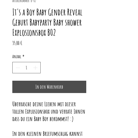
Artikelnummer: B-02
It's a Boy Baby Gender Reveal
Geburt Babyparty Baby shower
Explosionsbox B02
Preis
35,00 €
Anzahl
*
In den Warenkorb
Überrasche deine Lieben mit dieser
tollen Explosionsbox und verrate Ihnen
dass du ein Baby
Boy
bekommst! :)
In den kleinen Briefumschlag kannst