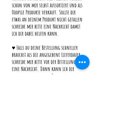
schon von mir selbst aussortiert und als
Ooopsie Produkte verkauft. Sollte dir
etwas an deinem Produkt nicht gefallen
schreibe mir bitte eine Nachricht damit
ich dir dabei helfen kann.
♥ Falls du deine Bestellung schneller
brauchst als die angegebene Lieferdauer,
schreibe mir bitte vor der Bestellung
eine Nachricht. Dann kann ich dir
genau sagen wie viele Bestellungen
noch bearbeitet werden und wann ich
deine genau losschicken kann.
♥ Bedenke, dass ich sobald deine
Bestellung bei der Post ist auf die
Versanddauer keinen Einfluss habe. Die
Boxen werden versichert mit Hermes