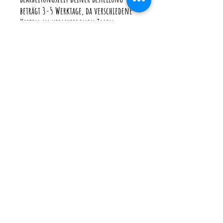
beträgt 3-5 Werktage, da verschiedene
Karten an verschiedenen Tagen
produziert werden. (Je nach Aufträgen)
Wenn du deine Karte schneller brauchst
gibt es im Warenkorb beim Versand die
Möglichkeit mit "Eilzuschlag" zu
bestellen, so wird deine Bestellung
extra angefertigt und geht nach 1-2
Werktagen auf die Reise.
♥ Bedenke bitte, dass ich sobald deine
Bestellung bei der Post ist auf die
Versanddauer keinen Einfluss habe.
♥ Ich versende immer mit
Sendungsverfolgung und versichert.
Die Versandkosten enthalten neben
dem Porto auch die Verpackungskosten