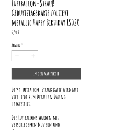
Luftballon-Strauß
Geburtstagskarte foliiert
metallic Happy Birthday LS020
Preis
6,50 €
Anzahl
*
In den Warenkorb
Diese Luftballon-Strauß Karte wird mit
viel Liebe zum Detail in Dasing
hergestellt.
Die Luftballons wurden mit
verschiedenen Mustern und