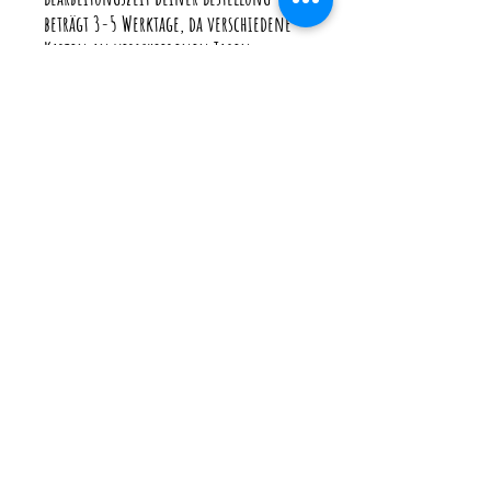
beträgt 3-5 Werktage, da verschiedene
Karten an verschiedenen Tagen
produziert werden. (Je nach Aufträgen)
Wenn du deine Karte schneller brauchst
gibt es im Warenkorb beim Versand die
Möglichkeit mit "Eilzuschlag" zu
bestellen, so wird deine Bestellung
extra angefertigt und geht nach 1-2
Werktagen auf die Reise.
♥ Bedenke bitte, dass ich sobald deine
Bestellung bei der Post ist auf die
Versanddauer keinen Einfluss habe.
♥ Ich versende immer mit
Sendungsverfolgung und versichert.
Die Versandkosten enthalten neben
dem Porto auch die Verpackungskosten