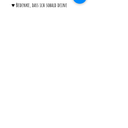
♥ Bedenke, dass ich sobald deine
Bestellung bei der Post ist auf die
Versanddauer keinen Einfluss habe.
♥ Ich versende immer mit
Sendungsverfolgung und versichert.
Die Versandkosten enthalten neben
dem Porto auch die Verpackungskosten
und die Gebühren für die
Verpackungslizenzen.
----------------------------------
Hersteller: