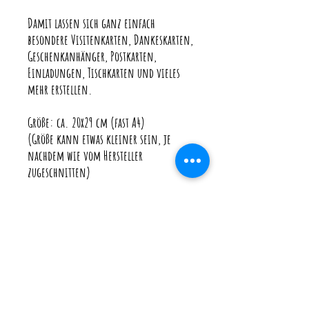
Damit lassen sich ganz einfach
besondere Visitenkarten, Dankeskarten,
Geschenkanhänger, Postkarten,
Einladungen, Tischkarten und vieles
mehr erstellen.
Größe: ca. 20x29 cm (fast A4)
(Größe kann etwas kleiner sein, je
nachdem wie vom Hersteller
zugeschnitten)
Die Farben können von den Bildern
leicht abweichen.
♥ Du hättest gern ein Produkt, das
aktuell ausverkauft ist? Oder möchtest
eine personalisierte Karte? Schreibe mir
eine Nachricht, ich helfe dir gern