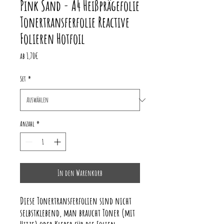
Pink Sand - A4 Heißprägefolie
Tonertransferfolie Reactive
Folieren Hotfoil
Sale-
ab
1,70€
Preis
Set
*
Anzahl
*
In den Warenkorb
Diese Tonertransferfolien sind nicht
selbstklebend, man braucht Toner (mit