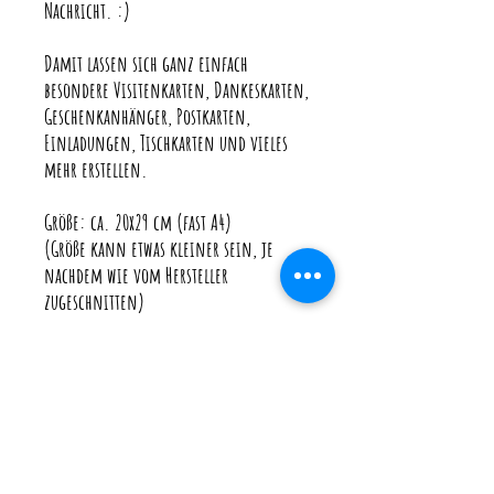
Nachricht. :)
Damit lassen sich ganz einfach
besondere Visitenkarten, Dankeskarten,
Geschenkanhänger, Postkarten,
Einladungen, Tischkarten und vieles
mehr erstellen.
Größe: ca. 20x29 cm (fast A4)
(Größe kann etwas kleiner sein, je
nachdem wie vom Hersteller
zugeschnitten)
Die Farben können von den Bildern
leicht abweichen.
♥ Du hättest gern ein Produkt, das
aktuell ausverkauft ist? Oder möchtest
eine personalisierte Karte? Schreibe mir