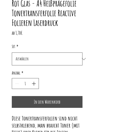
Rot Glas - A4 Heißprägefolie
Tonertransferfolie Reactive
Folieren Laserdruck
Sale-
ab
1,70€
Preis
Set
*
Anzahl
*
In den Warenkorb
Diese Tonertransferfolien sind nicht
selbstklebend, man braucht Toner (mit