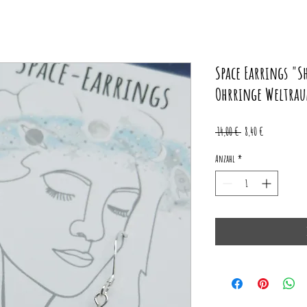
Space Earrings "S
Ohrringe Weltrau
Standardpreis
Sale-
 14,00 € 
8,40 €
Preis
Anzahl
*