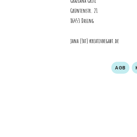
Graziana Gritl
Grüntenstr. 21
86453 Dasing
jana [!at] kreativbegabt.de
AGB