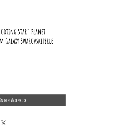
hooting Star" Planet
m Galaxy Swarovskiperle
In den Warenkorb