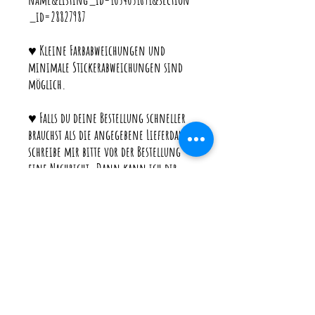
_id=28827987
♥ Kleine Farbabweichungen und
minimale Stickerabweichungen sind
möglich.
♥ Falls du deine Bestellung schneller
brauchst als die angegebene Lieferdauer,
schreibe mir bitte vor der Bestellung
eine Nachricht. Dann kann ich dir
genau sagen wie viele Bestellungen
noch bearbeitet werden und wann ich
deine genau losschicken kann.
♥ Bedenke, dass ich sobald deine
Bestellung bei der Post ist auf die
Versanddauer keinen Einfluss habe.