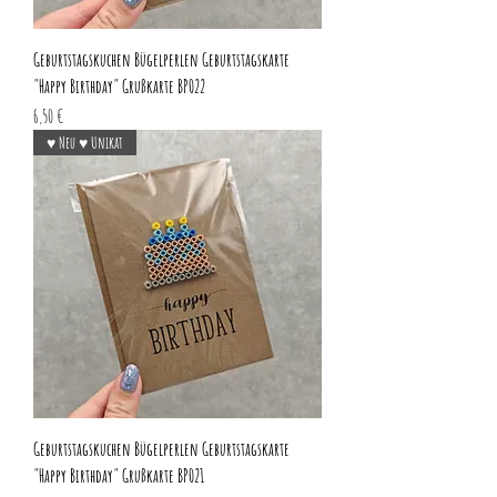
Geburtstagskuchen Bügelperlen Geburtstagskarte
"Happy Birthday" Grußkarte BP022
Preis
6,50 €
♥ Neu ♥ Unikat
Geburtstagskuchen Bügelperlen Geburtstagskarte
"Happy Birthday" Grußkarte BP021