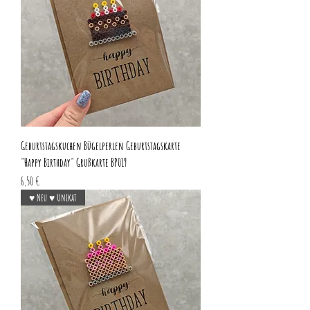
Geburtstagskuchen Bügelperlen Geburtstagskarte
"Happy Birthday" Grußkarte BP019
Preis
6,50 €
♥ Neu ♥ Unikat