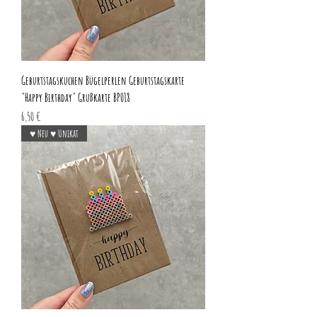
Geburtstagskuchen Bügelperlen Geburtstagskarte
"Happy Birthday" Grußkarte BP018
Preis
6,50 €
♥ Neu ♥ Unikat